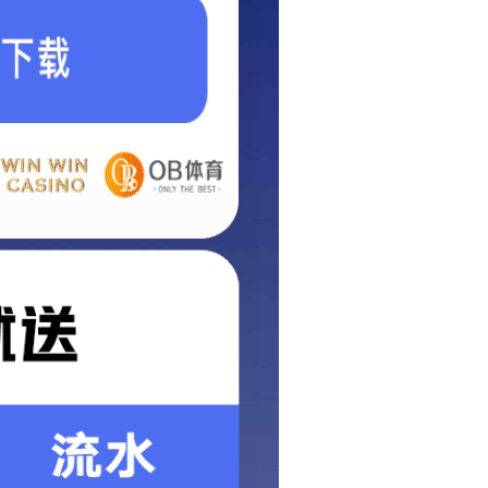
锅炉类案例