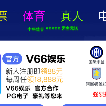
新宝lll测速-APP免费下载
新闻中心
产品展示
案例展示
案例展示