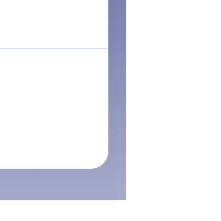
新闻中心
关于我们
公司新闻
公司简介
行业新闻
资质认证
公司环境