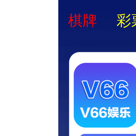
网站首页
关于我们